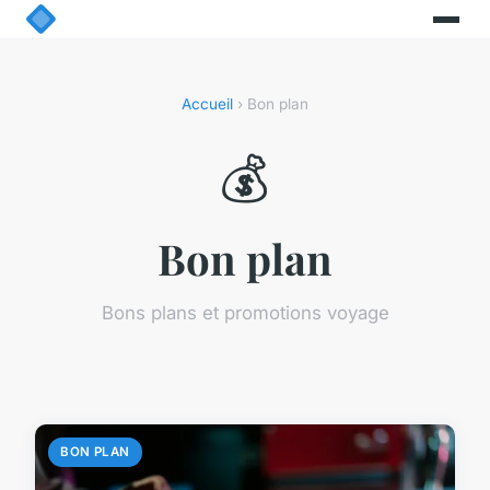
Accueil
› Bon plan
💰
Bon plan
Bons plans et promotions voyage
BON PLAN