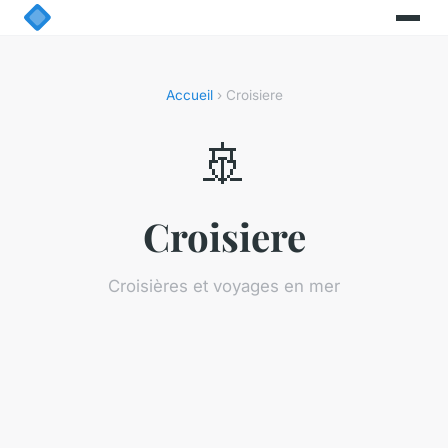
Accueil
› Croisiere
🚢
Croisiere
Croisières et voyages en mer