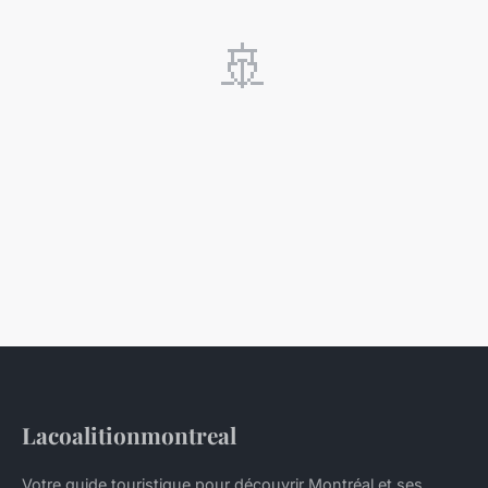
🚢
Lacoalitionmontreal
Votre guide touristique pour découvrir Montréal et ses