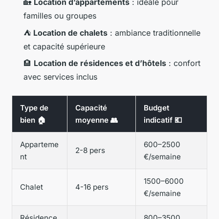
🏡
Location d’appartements
: idéale pour
familles ou groupes
⛺
Location de chalets
: ambiance traditionnelle
et capacité supérieure
🏨
Location de résidences et d’hôtels
: confort
avec services inclus
Type de
Capacité
Budget
bien 🏠
moyenne 👥
indicatif 💶
Apparteme
600–2500
2-8 pers
nt
€/semaine
1500–6000
Chalet
4-16 pers
€/semaine
Résidence
800–3500