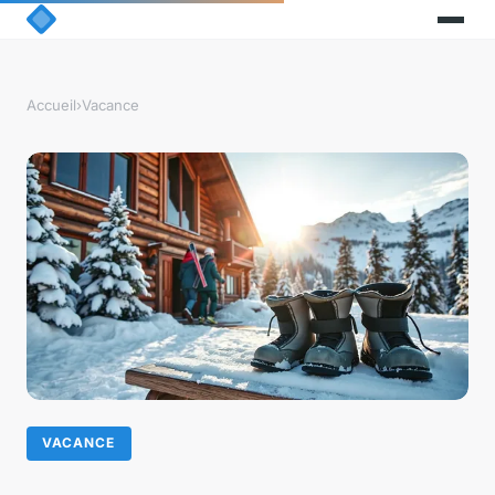
Accueil
›
Vacance
VACANCE